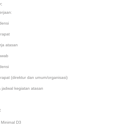
y:
erjaan:
densi
rapat
rja atasan
awab
densi
rapat (direktur dan umum/organisasi)
 jadwal kegiatan atasan
:
:
Minimal D3