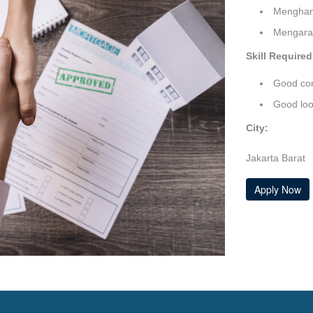
Menghan
Mengarah
Skill Required
Good com
Good loo
City:
Jakarta Barat
Apply Now