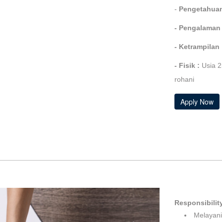
-
Pengetahua
- Pengalaman
-
Ketrampilan
-
Fisik :
Usia 2
rohani
Apply Now
Responsibilit
Melayani