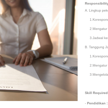
Responsibilit
A. Lingkup pek
1.Korespon
2.Mengatur 
3.Jadwal ke
B. Tanggung J
1.Korespon
2.Mengatur 
3.Mengelola
Skill Required
-
Pendidikan 